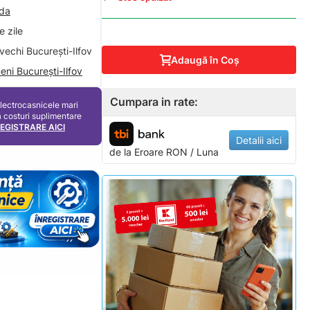
nda
 zile
vechi București-Ilfov
Adaugă în Coş
eni București-Ilfov
Cumpara in rate:
electrocasnicele mari
ă costuri suplimentare
REGISTRARE AICI
Detalii aici
de la
Eroare
RON / Luna