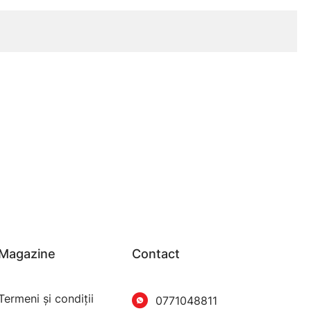
Magazine
Contact
Termeni şi condiţii
0771048811