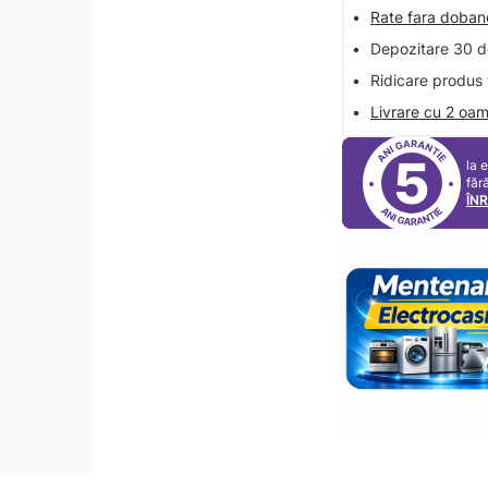
•
Rate fara doba
•
Depozitare 30 de
•
Ridicare produs 
•
Livrare cu 2 oam
5
la 
făr
ÎN