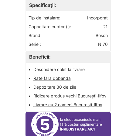
Specificații:
Tip de instalare:
Incorporat
Capacitate cuptor (l):
21
Brand:
Bosch
Serie :
N 70
Beneficii:
•
Deschidere colet la livrare
•
Rate fara dobanda
•
Depozitare 30 de zile
•
Ridicare produs vechi București-Ilfov
•
Livrare cu 2 oameni București-Ilfov
5
la electrocasnicele mari
fără costuri suplimentare
ÎNREGISTRARE AICI