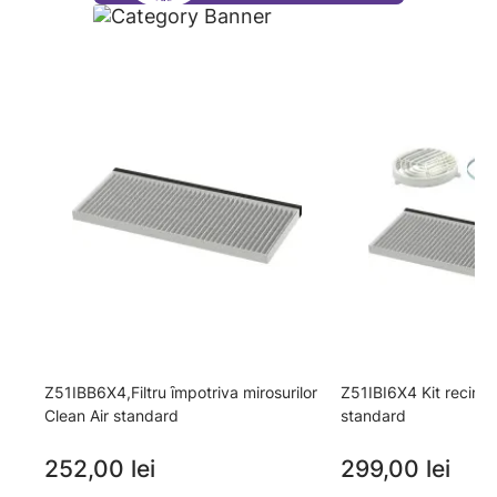
Z51IBB6X4,Filtru ȋmpotriva mirosurilor
Z51IBI6X4 Kit recircu
Clean Air standard
standard
252,00 lei
299,00 lei