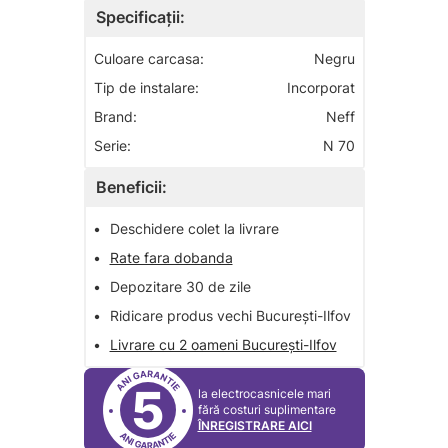
Specificații:
Culoare carcasa:
Negru
Tip de instalare:
Incorporat
Brand:
Neff
Serie:
N 70
Beneficii:
•
Deschidere colet la livrare
•
Rate fara dobanda
•
Depozitare 30 de zile
•
Ridicare produs vechi București-Ilfov
•
Livrare cu 2 oameni București-Ilfov
5
la electrocasnicele mari
fără costuri suplimentare
ÎNREGISTRARE AICI