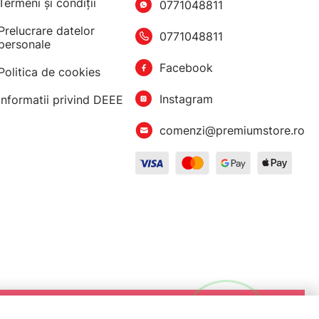
Termeni şi condiţii
0771048811
Prelucrare datelor
0771048811
personale
Facebook
Politica de cookies
Instagram
Informatii privind DEEE
comenzi@premiumstore.ro