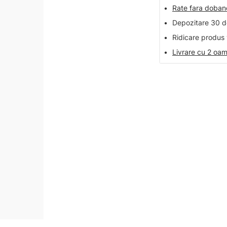
•
Rate fara doba
•
Depozitare 30 de
•
Ridicare produs 
•
Livrare cu 2 oam