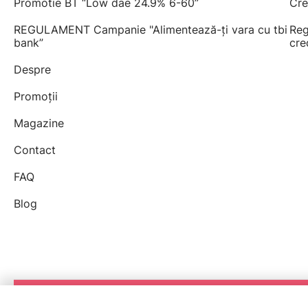
Promotie BT “Low dae 24.9% 6-60”
Cre
REGULAMENT Campanie "Alimentează-ți vara cu tbi
Reg
bank”
cre
Despre
Promoții
Magazine
Contact
FAQ
Blog