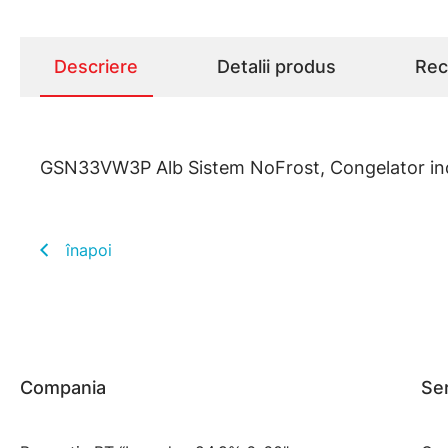
Descriere
Detalii produs
Rece
GSN33VW3P Alb Sistem NoFrost, Congelator i
înapoi
Compania
Ser