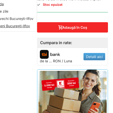
nda
Stoc epuizat
 zile
vechi București-Ilfov
eni București-Ilfov
Adaugă în Coş
Cumpara in rate:
Detalii aici
de la
...
RON / Luna