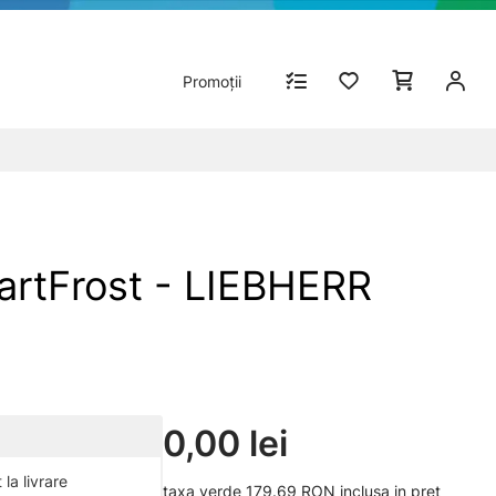
Promoții
artFrost - LIEBHERR
0,00 lei
la livrare
taxa verde 179.69 RON inclusa in pret