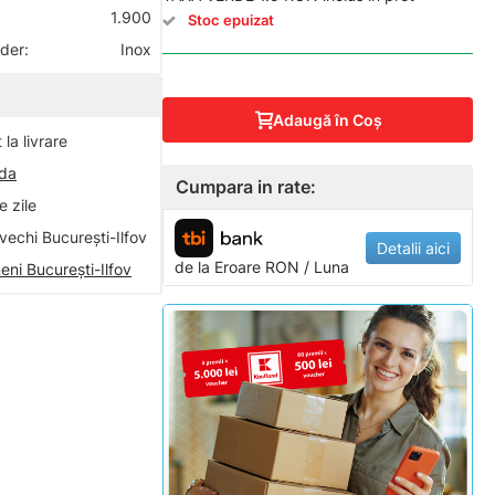
1.900
Stoc epuizat
nder:
Inox
Adaugă în Coş
la livrare
nda
Cumpara in rate:
 zile
vechi București-Ilfov
Detalii aici
de la
Eroare
RON / Luna
eni București-Ilfov