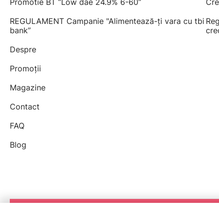
Promotie BT “Low dae 24.9% 6-60”
Cre
REGULAMENT Campanie "Alimentează-ți vara cu tbi
Reg
bank”
cre
Despre
Promoții
Magazine
Contact
FAQ
Blog