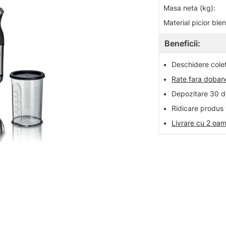
Masa neta (kg):
Material picior ble
Beneficii:
•
Deschidere colet 
•
Rate fara doba
•
Depozitare 30 de
•
Ridicare produs 
•
Livrare cu 2 oam