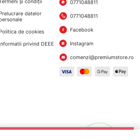
Termeni şi condiţii
0771048811
Prelucrare datelor
0771048811
personale
Facebook
Politica de cookies
Instagram
Informatii privind DEEE
comenzi@premiumstore.ro