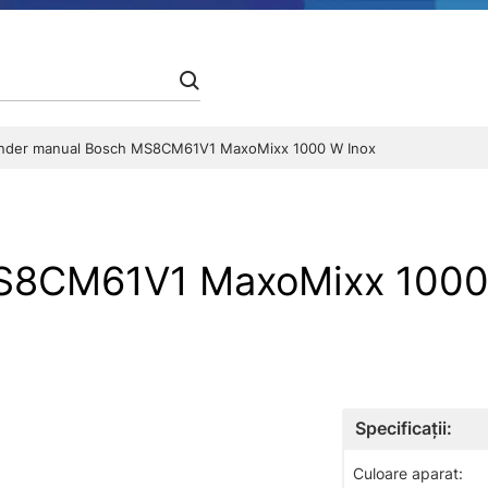
nder manual Bosch MS8CM61V1 MaxoMixx 1000 W Inox
MS8CM61V1 MaxoMixx 1000
Specificații:
Culoare aparat: