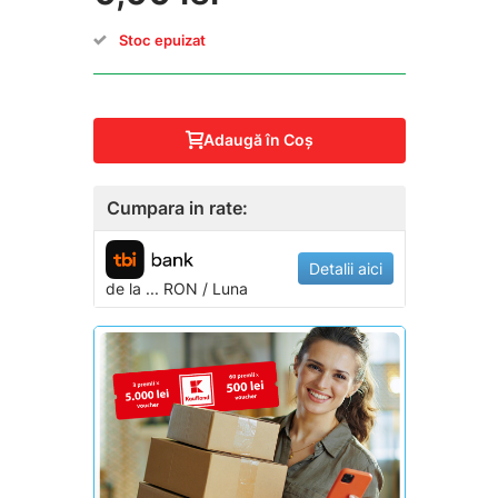
Stoc epuizat
Adaugă în Coş
Cumpara in rate:
Detalii aici
de la
...
RON / Luna