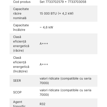
Cod produs
Set 7733702579 + 7733703058
Capacitate
răcire
15 000 BTU (≈ 4,2 kW)
nominală
Capacitate
~ 4,6 kW
încălzire
Clasă
eficiență
A+++
energetică
(răcire)
Clasă
eficiență
A+++
energetică
(încălzire)
valori ridicate (compatibile cu seria
SEER
7000i)
valori ridicate (compatibile cu seria
SCOP
7000i)
Agent
R32
frigorific