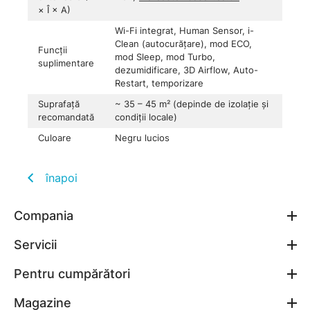
× Î × A)
Wi-Fi integrat, Human Sensor, i-
Clean (autocurățare), mod ECO,
Funcții
mod Sleep, mod Turbo,
suplimentare
dezumidificare, 3D Airflow, Auto-
Restart, temporizare
Suprafață
~ 35 – 45 m² (depinde de izolație și
recomandată
condiții locale)
Culoare
Negru lucios
înapoi
Compania
Servicii
Pentru cumpărători
Magazine