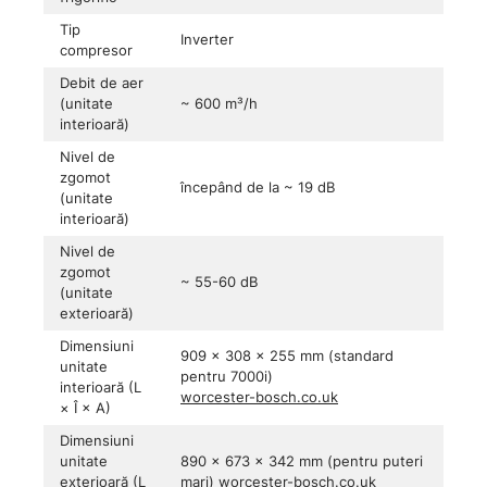
Tip
Inverter
compresor
Debit de aer
(unitate
~ 600 m³/h
interioară)
Nivel de
zgomot
începând de la ~ 19 dB
(unitate
interioară)
Nivel de
zgomot
~ 55-60 dB
(unitate
exterioară)
Dimensiuni
909 × 308 × 255 mm (standard
unitate
pentru 7000i)
interioară (L
worcester-bosch.co.uk
× Î × A)
Dimensiuni
unitate
890 × 673 × 342 mm (pentru puteri
exterioară (L
mari)
worcester-bosch.co.uk