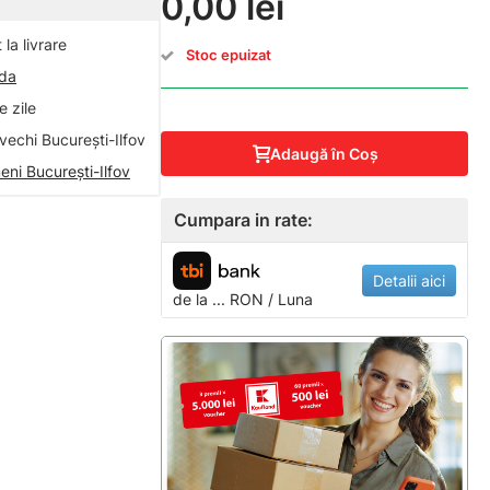
0,00 lei
la livrare
Stoc epuizat
nda
 zile
vechi București-Ilfov
Adaugă în Coş
eni București-Ilfov
Cumpara in rate:
Detalii aici
de la
...
RON / Luna