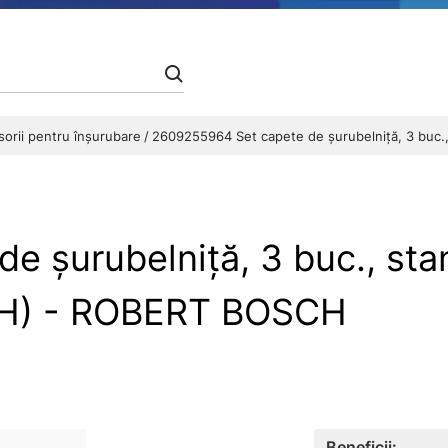
orii pentru înșurubare
2609255964 Set capete de şurubelniţă, 3 buc., 
 şurubelniţă, 3 buc., stan
 (PH) - ROBERT BOSCH
Beneficii: