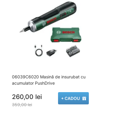
06039C6020 Masină de insurubat cu
acumulator PushDrive
260,00 lei
+ CADOU
359,00 lei