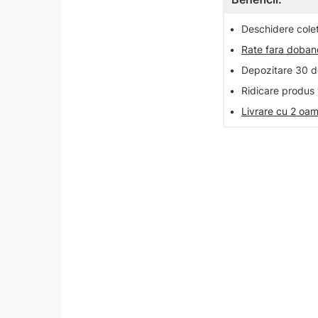
•
Deschidere colet 
•
Rate fara doba
•
Depozitare 30 de
•
Ridicare produs 
•
Livrare cu 2 oam