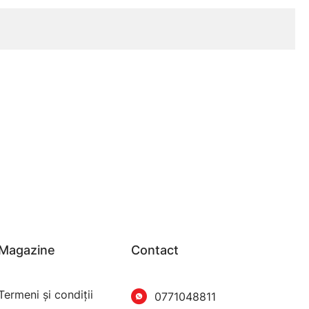
Magazine
Contact
Termeni şi condiţii
0771048811