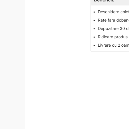
•
Deschidere colet 
•
Rate fara doba
•
Depozitare 30 de
•
Ridicare produs 
•
Livrare cu 2 oam