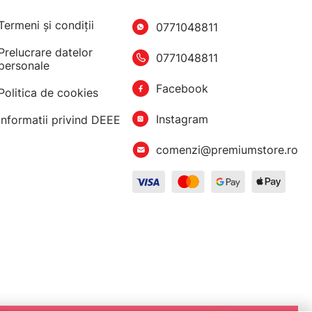
Termeni şi condiţii
0771048811
Prelucrare datelor
0771048811
personale
Facebook
Politica de cookies
Instagram
Informatii privind DEEE
comenzi@premiumstore.ro