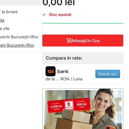
0,00 lei
la livrare
Stoc epuizat
nda
 zile
vechi București-Ilfov
Adaugă în Coş
eni București-Ilfov
Cumpara in rate:
Detalii aici
de la
...
RON / Luna