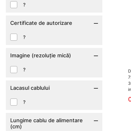
?
Certificate de autorizare
?
Imagine (rezoluție mică)
?
D
7
3
Lacasul cablului
i
0
?
Lungime cablu de alimentare
(cm)