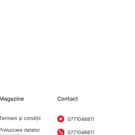
Magazine
Contact
Termeni şi condiţii
0771048811
Prelucrare datelor
0771048811