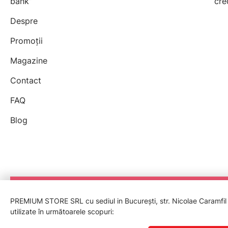
bank”
cre
Despre
Promoții
Magazine
Contact
FAQ
Blog
PREMIUM STORE SRL cu sediul in București, str. Nicolae Caramfil nr
utilizate în următoarele scopuri:
© 2026 Premium Store, Cui Ro39922855.