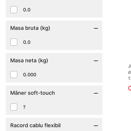
0.0
Masa bruta (kg)
0.0
Masa neta (kg)
J
d
0.000
1
0
Mâner soft-touch
?
Racord cablu flexibil