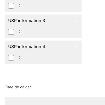
?
USP information 3
?
USP information 4
?
Fiare de călcat