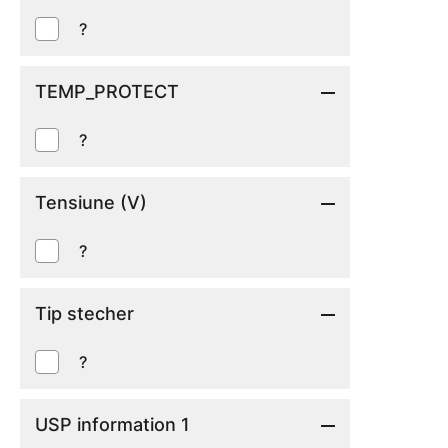
?
TEMP_PROTECT
?
Tensiune (V)
?
Tip stecher
?
USP information 1