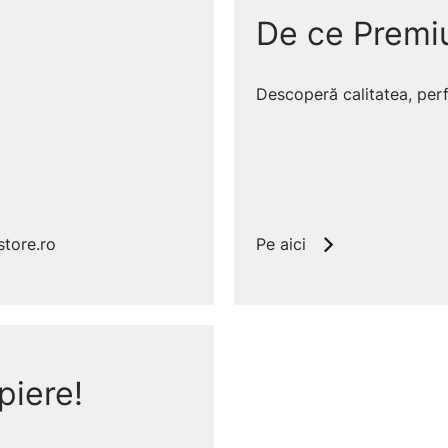
De ce Premi
Descoperă calitatea, perfe
tore.ro
Pe aici
piere!