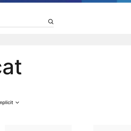
cat
mplicit