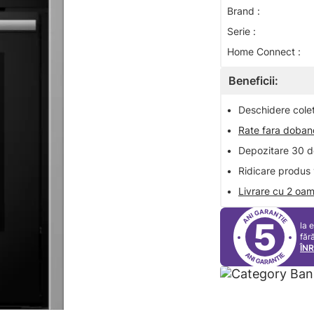
Brand :
Serie :
Home Connect :
Beneficii:
•
Deschidere colet 
•
Rate fara doba
•
Depozitare 30 de
•
Ridicare produs 
•
Livrare cu 2 oam
5
la 
făr
ÎN