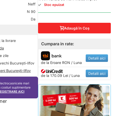
Neff
Stoc epuizat
N 90
Da
Adaugă în Coş
la livrare
Cumpara in rate:
nda
 zile
Detalii aici
de la
Eroare
RON / Luna
vechi București-Ilfov
eni București-Ilfov
Detalii aici
de la 170.09 Lei / Luna
electrocasnicele mari
ă costuri suplimentare
REGISTRARE AICI