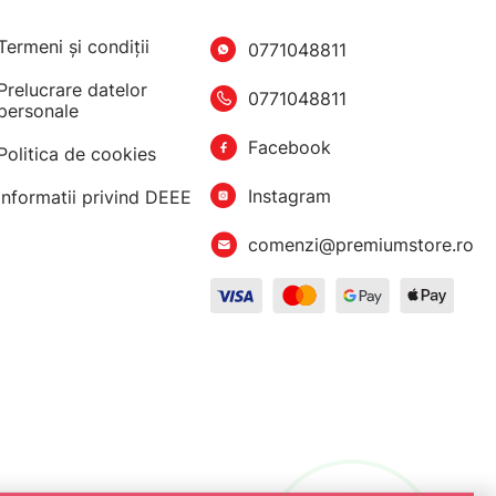
Termeni şi condiţii
0771048811
Prelucrare datelor
0771048811
personale
Facebook
Politica de cookies
Instagram
Informatii privind DEEE
comenzi@premiumstore.ro