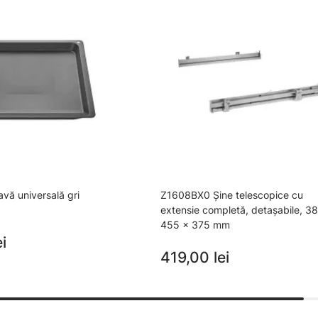
ă universală gri
Z1608BX0 Șine telescopice cu
extensie completă, detașabile, 38
455 x 375 mm
i
419,00 lei