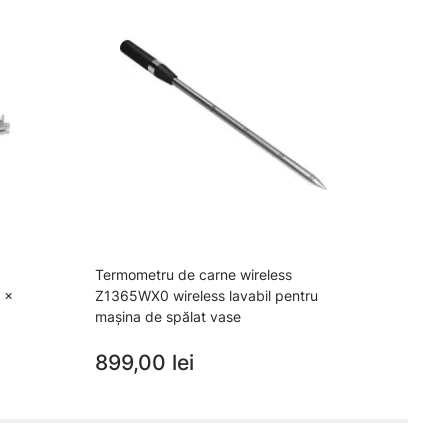
Termometru de carne wireless
Z1650
 x
Z1365WX0 wireless lavabil pentru
x 45
mașina de spălat vase
259
899,00 lei