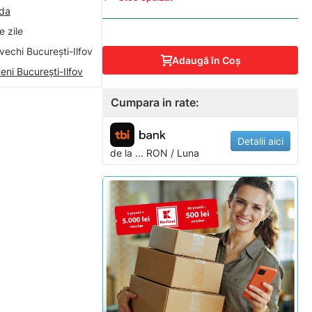
nda
 zile
vechi București-Ilfov
Adaugă în Coş
eni București-Ilfov
Cumpara in rate:
Detalii aici
de la
...
RON / Luna