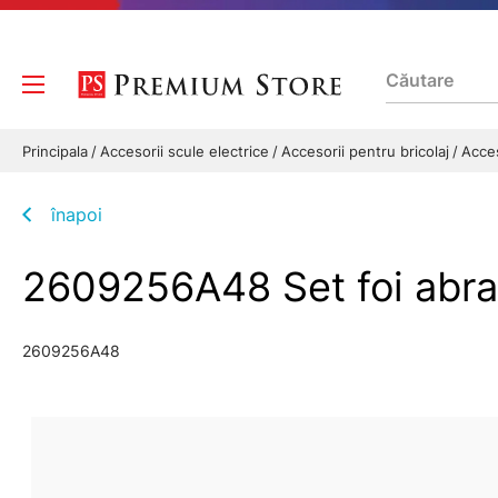
Principala
Accesorii scule electrice
Accesorii pentru bricolaj
Acces
înapoi
2609256A48 Set foi abr
2609256A48