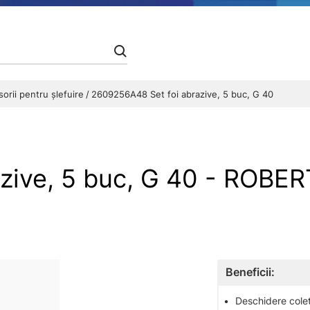
orii pentru șlefuire
2609256A48 Set foi abrazive, 5 buc, G 40
azive, 5 buc, G 40 - ROB
Beneficii:
•
Deschidere colet 