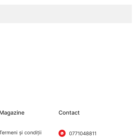
Magazine
Contact
Termeni şi condiţii
0771048811