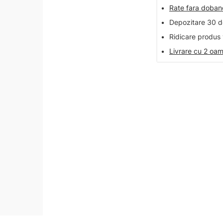
•
Rate fara doba
•
Depozitare 30 de
•
Ridicare produs 
•
Livrare cu 2 oam