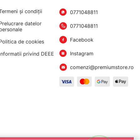
Termeni şi condiţii
0771048811
Prelucrare datelor
0771048811
personale
Facebook
Politica de cookies
Instagram
Informatii privind DEEE
comenzi@premiumstore.ro