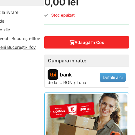
0,00 lei
la livrare
Stoc epuizat
nda
 zile
vechi București-Ilfov
Adaugă în Coş
eni București-Ilfov
Cumpara in rate:
Detalii aici
de la
...
RON / Luna