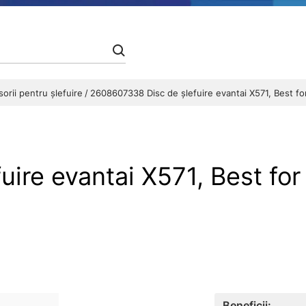
orii pentru șlefuire
2608607338 Disc de şlefuire evantai X571, Best fo
ire evantai X571, Best for
Beneficii: