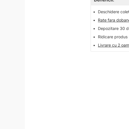
•
Deschidere colet 
•
Rate fara doba
•
Depozitare 30 de
•
Ridicare produs 
•
Livrare cu 2 oam