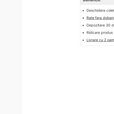
•
Deschidere colet 
•
Rate fara doba
•
Depozitare 30 de
•
Ridicare produs 
•
Livrare cu 2 oam