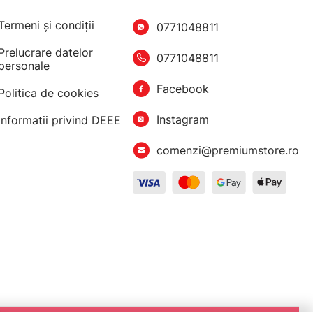
Termeni şi condiţii
0771048811
Prelucrare datelor
0771048811
personale
Facebook
Politica de cookies
Instagram
Informatii privind DEEE
comenzi@premiumstore.ro