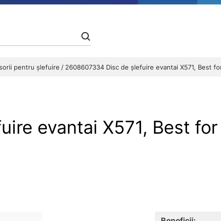
orii pentru șlefuire
2608607334 Disc de şlefuire evantai X571, Best fo
ire evantai X571, Best for 
Beneficii: