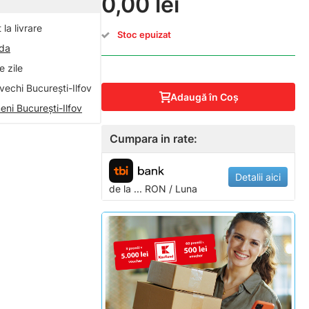
0,00 lei
la livrare
Stoc epuizat
nda
 zile
vechi București-Ilfov
Adaugă în Coş
eni București-Ilfov
Cumpara in rate:
Detalii aici
de la
...
RON / Luna