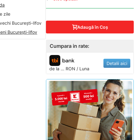
nda
 zile
vechi București-Ilfov
Adaugă în Coş
eni București-Ilfov
Cumpara in rate:
Detalii aici
de la
...
RON / Luna