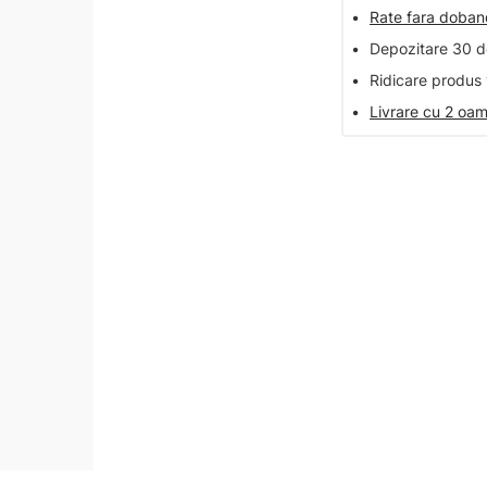
•
Rate fara doba
•
Depozitare 30 de
•
Ridicare produs 
•
Livrare cu 2 oam