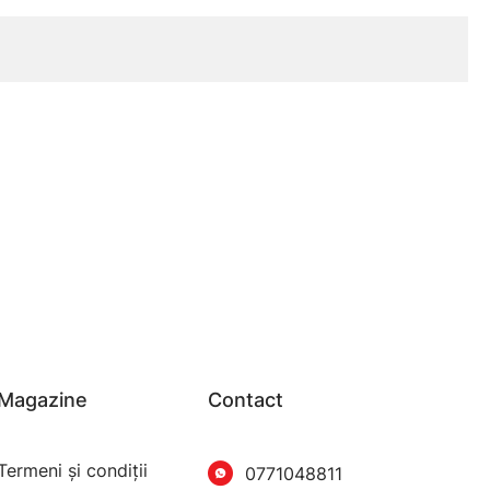
Magazine
Contact
Termeni şi condiţii
0771048811