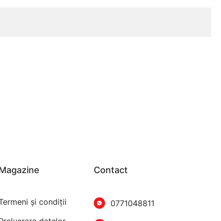
Magazine
Contact
Termeni şi condiţii
0771048811