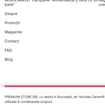
REGULAMENT Campanie "Alimentează-ți vara cu tbi
Reg
bank”
cre
Despre
Promoții
Magazine
Contact
FAQ
Blog
PREMIUM STORE SRL cu sediul in București, str. Nicolae Caramfil nr
utilizate în următoarele scopuri: