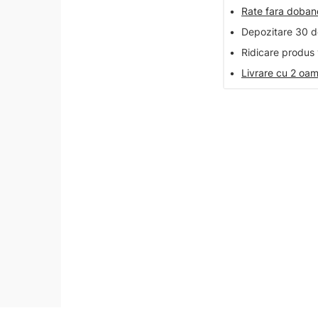
•
Rate fara doba
•
Depozitare 30 de
•
Ridicare produs 
•
Livrare cu 2 oam