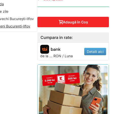
nda
 zile
vechi București-Ilfov
Adaugă în Coş
eni București-Ilfov
Cumpara in rate:
Detalii aici
de la
...
RON / Luna