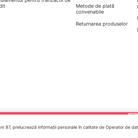
ulamentul pentru tranzactii de
dit
Metode de plată
convenabile
Returnarea produselor
 87, prelucrează informații personale în calitate de Operator de date