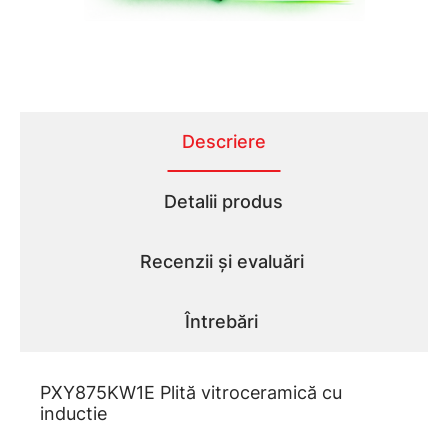
Descriere
Detalii produs
Recenzii și evaluări
Întrebări
PXY875KW1E Plită vitroceramică cu
inductie