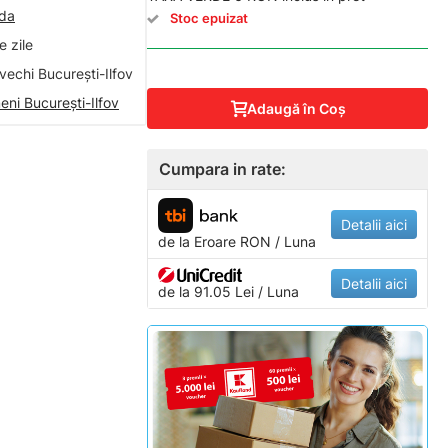
nda
Stoc epuizat
 zile
vechi București-Ilfov
eni București-Ilfov
Adaugă în Coş
Cumpara in rate:
Detalii aici
de la
Eroare
RON / Luna
Detalii aici
de la 91.05 Lei / Luna