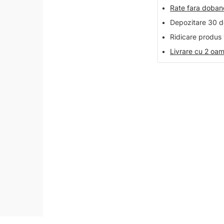
•
Rate fara doba
•
Depozitare 30 de
•
Ridicare produs 
•
Livrare cu 2 oam