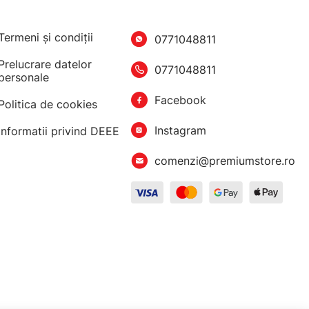
Termeni şi condiţii
0771048811
Prelucrare datelor
0771048811
personale
Facebook
Politica de cookies
Instagram
Informatii privind DEEE
comenzi@premiumstore.ro