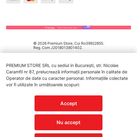
© 2026 Premium Store, Cui Ro39922855.
Reg. Com J2018013801402.
PREMIUM STORE SRL cu sediul in București, str. Nicolae
Caramfil nr 87, prelucrează informații personale în calitate de
Operator de date cu caracter personal. Informațiile colectate
vor fi utilizate în următoarele scopuri:
PROTECTIA CONSUMATORILOR - A.N.P.C.
Accept
Nu accept