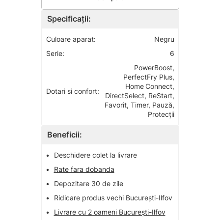
Specificații:
Culoare aparat:
Negru
Serie:
6
PowerBoost,
PerfectFry Plus,
Home Connect,
Dotari si confort:
DirectSelect, ReStart,
Favorit, Timer, Pauză,
Protecții
Beneficii:
•
Deschidere colet la livrare
•
Rate fara dobanda
•
Depozitare 30 de zile
•
Ridicare produs vechi București-Ilfov
•
Livrare cu 2 oameni București-Ilfov