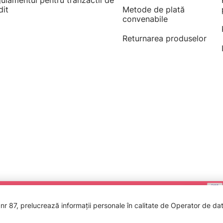
ulamentul pentru tranzactii de
dit
Metode de plată
convenabile
Returnarea produselor
 87, prelucrează informații personale în calitate de Operator de date