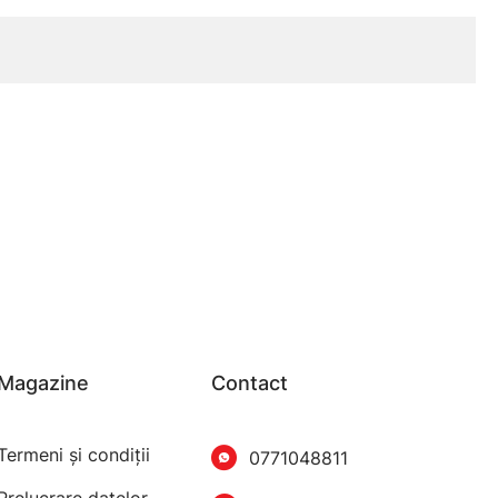
Magazine
Contact
Termeni şi condiţii
0771048811