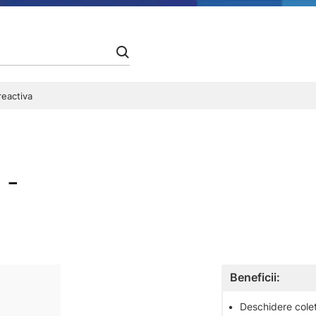
reactiva
 -
Beneficii:
•
Deschidere colet 