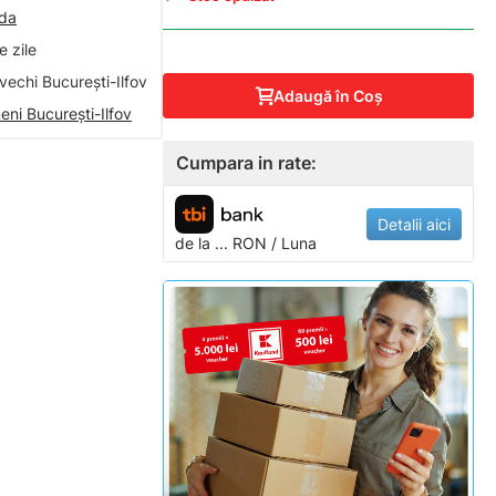
nda
 zile
vechi București-Ilfov
Adaugă în Coş
eni București-Ilfov
Cumpara in rate:
Detalii aici
de la
...
RON / Luna