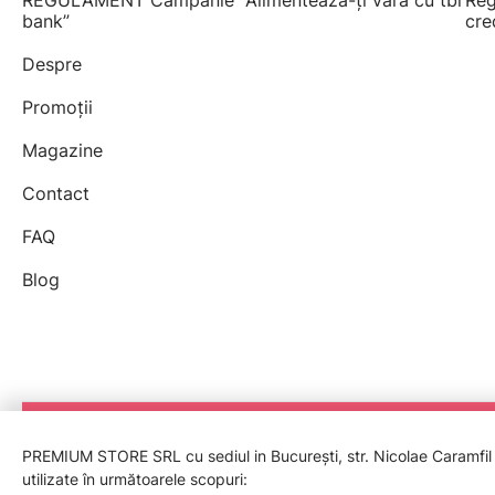
REGULAMENT Campanie "Alimentează-ți vara cu tbi
Reg
bank”
cre
Despre
Promoții
Magazine
Contact
FAQ
Blog
PREMIUM STORE SRL cu sediul in București, str. Nicolae Caramfil nr
utilizate în următoarele scopuri: