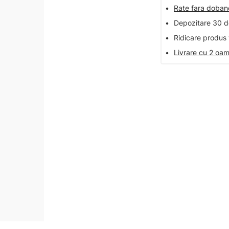
•
Rate fara doba
•
Depozitare 30 de
•
Ridicare produs 
•
Livrare cu 2 oam