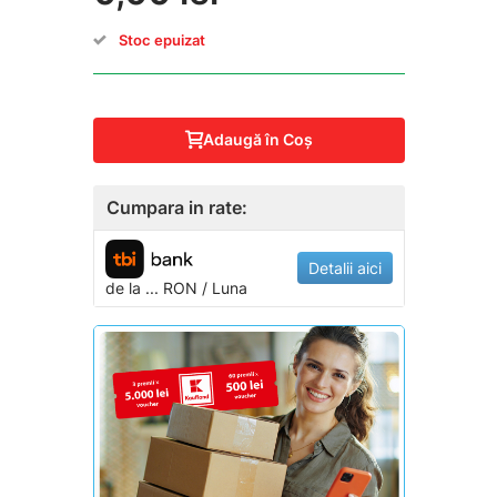
Stoc epuizat
Adaugă în Coş
Cumpara in rate:
Detalii aici
de la
...
RON / Luna