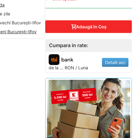
nda
 zile
vechi București-Ilfov
Adaugă în Coş
eni București-Ilfov
Cumpara in rate:
Detalii aici
de la
...
RON / Luna