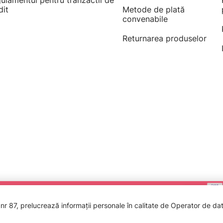
ulamentul pentru tranzactii de
dit
Metode de plată
convenabile
Returnarea produselor
 87, prelucrează informații personale în calitate de Operator de date