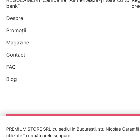
REGULAMENT Campanie "Alimentează-ți vara cu tbi
Reg
bank”
cre
Despre
Promoții
Magazine
Contact
FAQ
Blog
PREMIUM STORE SRL cu sediul in București, str. Nicolae Caramfil nr
utilizate în următoarele scopuri: