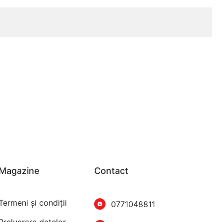
Magazine
Contact
Termeni şi condiţii
0771048811