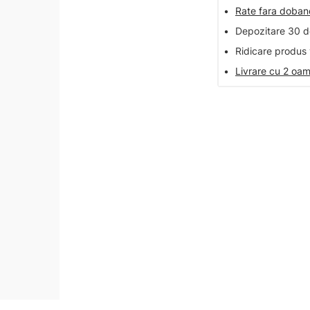
•
Rate fara doba
•
Depozitare 30 de
•
Ridicare produs 
•
Livrare cu 2 oam