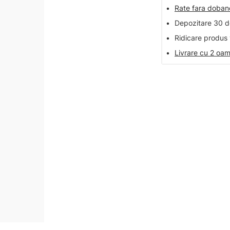
•
Rate fara doba
•
Depozitare 30 de
•
Ridicare produs 
•
Livrare cu 2 oam