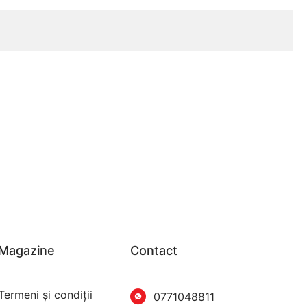
Magazine
Contact
Termeni şi condiţii
0771048811