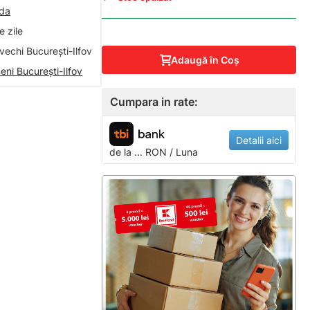
nda
 zile
vechi București-Ilfov
Adaugă în Coş
eni București-Ilfov
Cumpara in rate:
Detalii aici
de la
...
RON / Luna