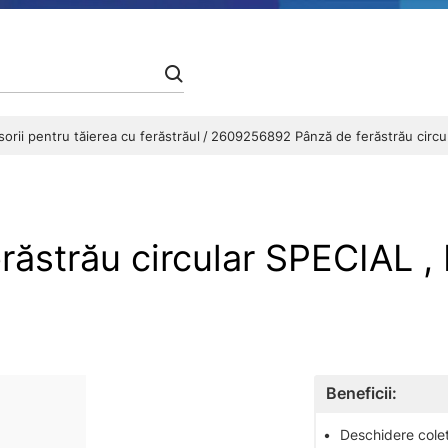
orii pentru tăierea cu ferăstrăul
2609256892 Pânză de ferăstrău circul
ăstrău circular SPECIAL 
Beneficii:
•
Deschidere colet 