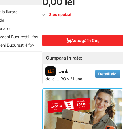
0,00 lei
la livrare
Stoc epuizat
nda
 zile
vechi București-Ilfov
Adaugă în Coş
eni București-Ilfov
Cumpara in rate:
Detalii aici
de la
...
RON / Luna