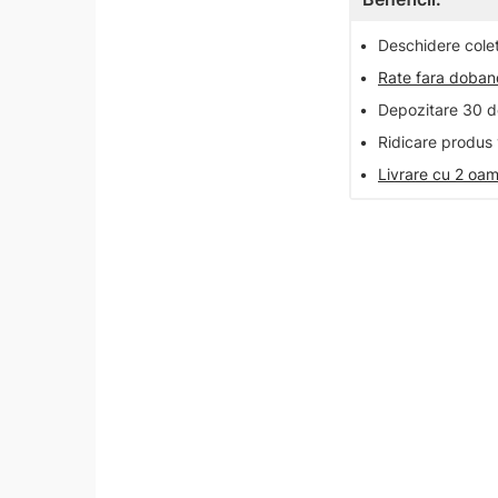
•
Deschidere colet 
•
Rate fara doba
•
Depozitare 30 de
•
Ridicare produs 
•
Livrare cu 2 oam