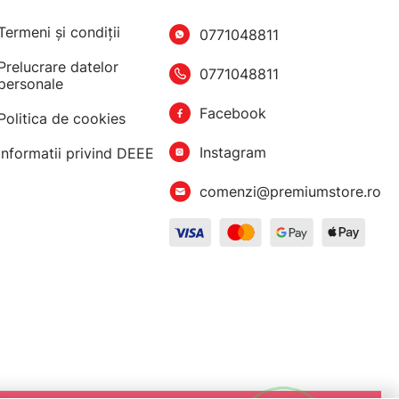
Termeni şi condiţii
0771048811
Prelucrare datelor
0771048811
personale
Facebook
Politica de cookies
Instagram
Informatii privind DEEE
comenzi@premiumstore.ro